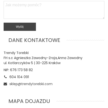
DANE KONTAKTOWE
Trendy Torebki
FH s.c Agnieszka Zawodny-Zroja,Anna Zawodny
ul.
Kotlarczyków 5 |
30-225 Kraków
NIP:
676 173 58 82
604 104 091
sklep@trendytorebki.com
MAPA DOJAZDU