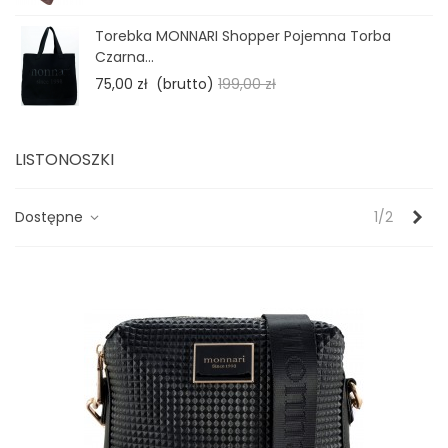
Torebka MONNARI Shopper Pojemna Torba
Czarna...
75,00 zł
(brutto)
199,00 zł
LISTONOSZKI
Nas
Dostępne
1/2