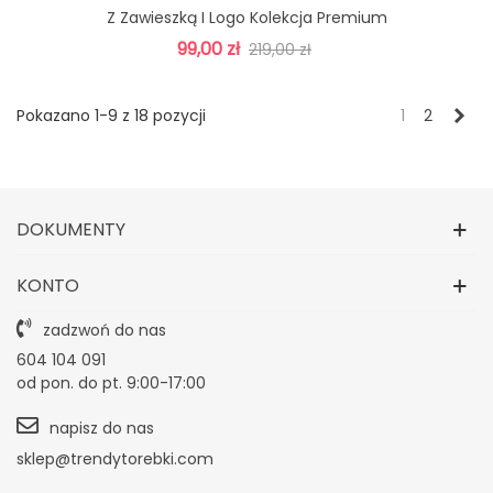
Z Zawieszką I Logo Kolekcja Premium
99,00 zł
219,00 zł
Nas
Pokazano 1-9 z 18 pozycji
1
2
DOKUMENTY
KONTO
zadzwoń do nas
604 104 091
od pon. do pt. 9:00-17:00
napisz do nas
sklep@trendytorebki.com