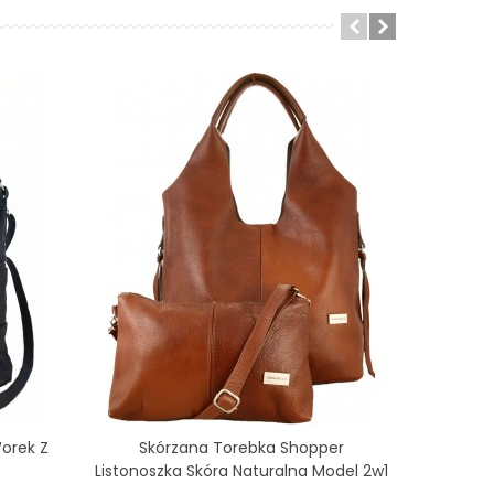
orek Z
Skórzana Torebka Shopper
Skórz
Dodaj Do Koszyka
Listonoszka Skóra Naturalna Model 2w1
Kiesz