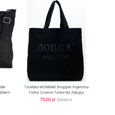
lle
Torebka MONNARI Shopper Pojemna
Toreb
Zobacz Więcej
ędzlem
Torba Czarna Torba Na Zakupy
Shoppe
75,00 zł
199,00 zł