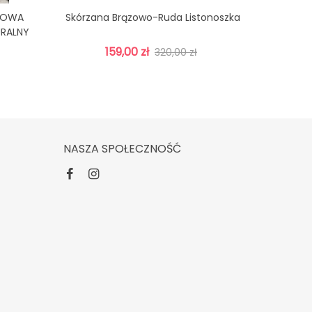
DOWA
Skórzana Brązowo-Ruda Listonoszka
Monnari 
Dodaj Do Koszyka
URALNY
Z Kie
159,00 zł
320,00 zł
NASZA SPOŁECZNOŚĆ