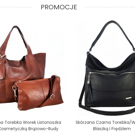
PROMOCJE
a Torebka Worek Listonoszka
Skórzana Czarna Torebka/w
Dodaj Do Koszyka
Dodaj Do Koszyka
 Kosmetyczką Brązowo-Rudy
Blaszką I Frędzlem