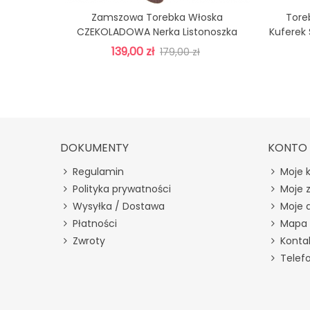
Zamszowa Torebka Włoska
Tore
Zobacz Więcej
CZEKOLADOWA Nerka Listonoszka
Kuferek
MAXI DUŻA WERSJA
139,00 zł
179,00 zł
DOKUMENTY
KONTO
Regulamin
Moje 
Polityka prywatności
Moje 
Wysyłka / Dostawa
Moje 
Płatności
Mapa 
Zwroty
Konta
Telef