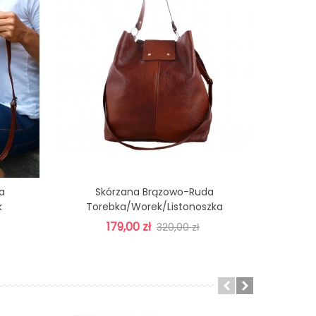
a
Skórzana Brązowo-Ruda
Dodaj Do Koszyka
k
Torebka/worek/listonoszka
179,00 zł
320,00 zł