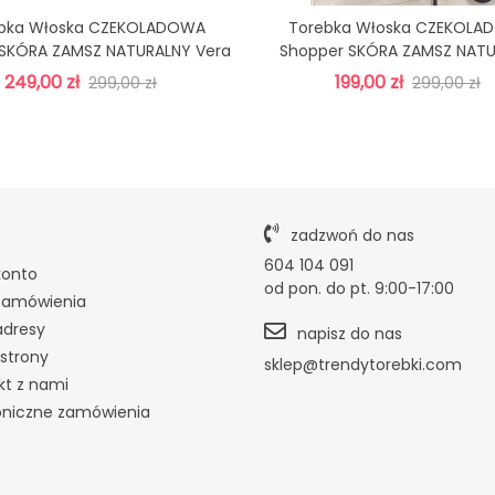
bka Włoska CZEKOLADOWA
Torebka Włoska CZEKOLA
Dodaj Do Koszyka
Dodaj Do Koszyka
 SKÓRA ZAMSZ NATURALNY Vera
Shopper SKÓRA ZAMSZ NAT
Pelle +pasek
Vera Pelle+pasek
249,00 zł
199,00 zł
299,00 zł
299,00 zł
zadzwoń do nas
604 104 091
konto
od pon. do pt. 9:00-17:00
zamówienia
adresy
napisz do nas
strony
sklep@trendytorebki.com
kt z nami
oniczne zamówienia