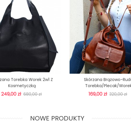
zana Torebka Worek 2w1 Z
Skórzana Brązowo-Rud
Dodaj Do Koszyka
Dodaj Do Koszyka
Kosmetyczką
Torebka/plecak/wore
249,00 zł
169,00 zł
680,00 zł
320,00 zł
NOWE PRODUKTY