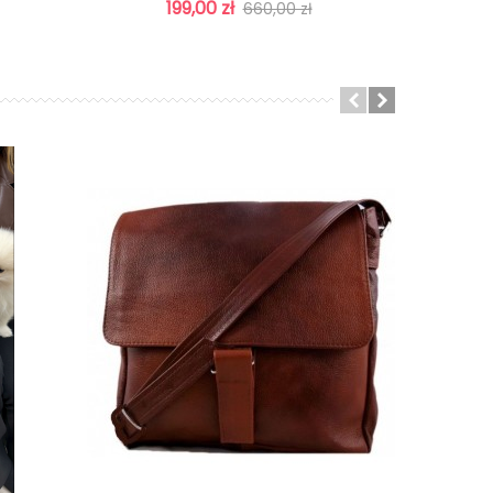
Brązowo-Ruda/KASZTAN
199,00 zł
660,00 zł