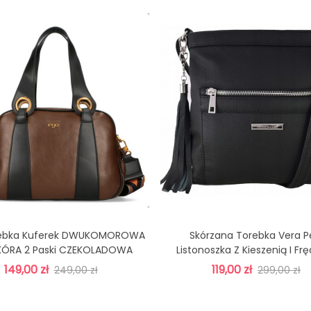
rebka Kuferek DWUKOMOROWA
Skórzana Torebka Vera Pe
Dodaj Do Koszyka
Dodaj Do Koszyka
KÓRA 2 Paski CZEKOLADOWA
Listonoszka Z Kieszenią I Fr
Czarna
149,00 zł
119,00 zł
249,00 zł
299,00 zł