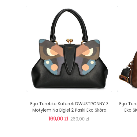
Ego Torebka Kuferek DWUSTRONNY Z
Ego To
Dodaj Do Koszyka
Motylem Na Bigiel 2 Paski Eko Skóra
Eko S
CZEKOLADA
169,00 zł
269,00 zł