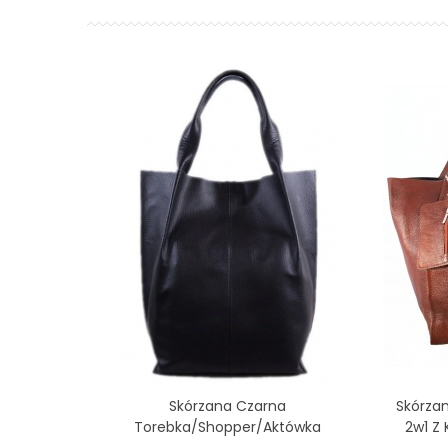
Skórzana Czarna
Skórzan
Dodaj Do Koszyka
Torebka/shopper/aktówka
2w1 Z