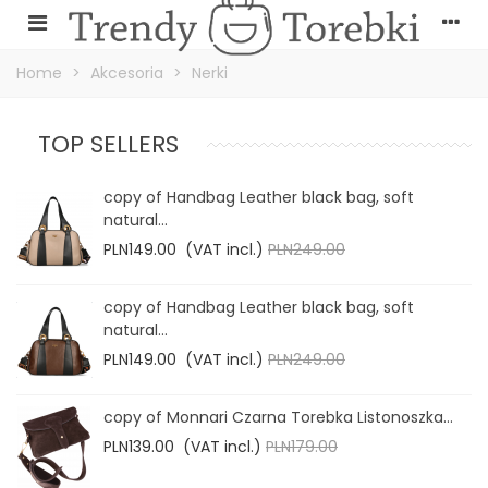
Home
>
Akcesoria
>
Nerki
TOP SELLERS
copy of Handbag Leather black bag, soft
natural...
PLN149.00
(VAT incl.)
PLN249.00
copy of Handbag Leather black bag, soft
natural...
PLN149.00
(VAT incl.)
PLN249.00
copy of Monnari Czarna Torebka Listonoszka...
PLN139.00
(VAT incl.)
PLN179.00